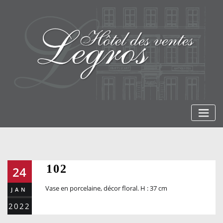
Skip
to
content
102
24
Vase en porcelaine, décor floral. H : 37 cm
JAN
2022